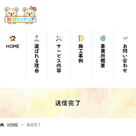
HOME
選
サ
施
事
お
ば
ー
工
業
問
れ
ビ
事
所
い
る
ス
例
概
合
理
内
要
わ
由
容
せ
送信完了
HOME
送信完了